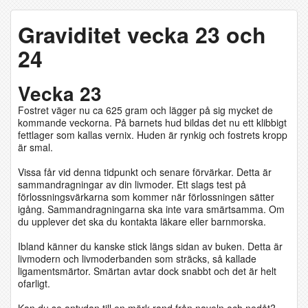
Graviditet vecka 23 och
24
Vecka 23
Fostret väger nu ca 625 gram och lägger på sig mycket de
kommande veckorna. På barnets hud bildas det nu ett klibbigt
fettlager som kallas vernix. Huden är rynkig och fostrets kropp
är smal.
Vissa får vid denna tidpunkt och senare förvärkar. Detta är
sammandragningar av din livmoder. Ett slags test på
förlossningsvärkarna som kommer när förlossningen sätter
igång. Sammandragningarna ska inte vara smärtsamma. Om
du upplever det ska du kontakta läkare eller barnmorska.
Ibland känner du kanske stick längs sidan av buken. Detta är
livmodern och livmoderbanden som sträcks, så kallade
ligamentsmärtor. Smärtan avtar dock snabbt och det är helt
ofarligt.