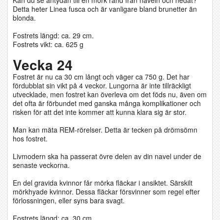
Kan du se antydan till en mörk rand från naveln och nedåt?
Detta heter Linea fusca och är vanligare bland brunetter än
blonda.
Fostrets längd: ca. 29 cm.
Fostrets vikt: ca. 625 g
Vecka 24
Fostret är nu ca 30 cm långt och väger ca 750 g. Det har
fördubblat sin vikt på 4 veckor. Lungorna är inte tillräckligt
utvecklade, men fostret kan överleva om det föds nu, även om
det ofta är förbundet med ganska många komplikationer och
risken för att det inte kommer att kunna klara sig är stor.
Man kan mäta REM-rörelser. Detta är tecken på drömsömn
hos fostret.
Livmodern ska ha passerat övre delen av din navel under de
senaste veckorna.
En del gravida kvinnor får mörka fläckar i ansiktet. Särskilt
mörkhyade kvinnor. Dessa fläckar försvinner som regel efter
förlossningen, eller syns bara svagt.
Fostrets längd: ca. 30 cm.