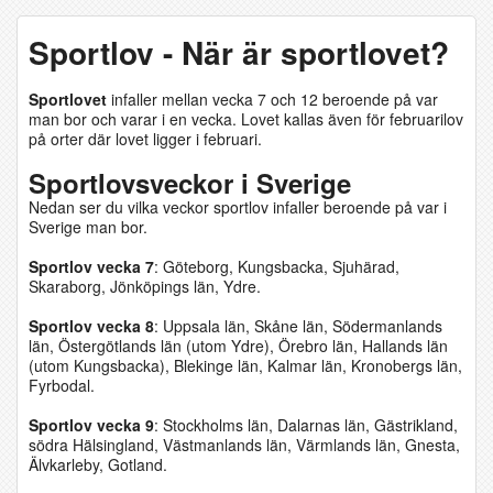
Sportlov - När är sportlovet?
Sportlovet
infaller mellan vecka 7 och 12 beroende på var
man bor och varar i en vecka. Lovet kallas även för februarilov
på orter där lovet ligger i februari.
Sportlovsveckor i Sverige
Nedan ser du vilka veckor sportlov infaller beroende på var i
Sverige man bor.
Sportlov vecka 7
: Göteborg, Kungsbacka, Sjuhärad,
Skaraborg, Jönköpings län, Ydre.
Sportlov v
ecka 8
: Uppsala län, Skåne län, Södermanlands
län, Östergötlands län (utom Ydre), Örebro län, Hallands län
(utom Kungsbacka), Blekinge län, Kalmar län, Kronobergs län,
Fyrbodal.
Sportlov v
ecka 9
: Stockholms län, Dalarnas län, Gästrikland,
södra Hälsingland, Västmanlands län, Värmlands län, Gnesta,
Älvkarleby, Gotland.