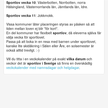
Sportlov v
ecka 10
: Västerbotten, Norrbotten, norra
Hälsingland, Västernorrlands län, Jämtlands län, Idre.
Sportlov v
ecka 11
: Jokkmokk.
Vissa kommuner låter placeringen styras av påsken så att
tiden mellan loven ej blir "för kort".
En del kommuner har flexibelt
sportlov
, då eleverna själva får
välja vecka för sportlovet.
Passa på att boka in en resa med barnen under sportlovet,
kanske lite skidåkning i Sälen eller Åre, en solsemester är
också alltid trevligt. :-)
Vill du titta i en veckokalender på exakt
vilka datum
och
veckor det är
sportlov i Sverige
så finns en överskådlig
veckokalender med namnsdagar och helgdagar
.